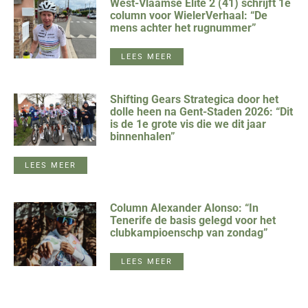
West-Vlaamse Elite 2 (41) schrijft 1e
column voor WielerVerhaal: “De
mens achter het rugnummer”
LEES MEER
Shifting Gears Strategica door het
dolle heen na Gent-Staden 2026: “Dit
is de 1e grote vis die we dit jaar
binnenhalen”
LEES MEER
Column Alexander Alonso: “In
Tenerife de basis gelegd voor het
clubkampioenschp van zondag”
LEES MEER