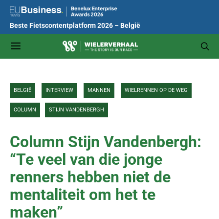
Beste Fietscontentplatform 2026 – België
BELGIË
INTERVIEW
MANNEN
WIELRENNEN OP DE WEG
COLUMN
STIJN VANDENBERGH
Column Stijn Vandenbergh:
“Te veel van die jonge
renners hebben niet de
mentaliteit om het te
maken”