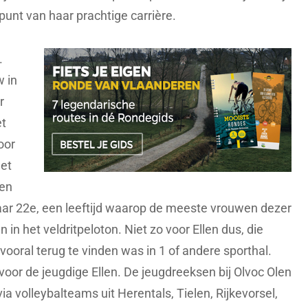
unt van haar prachtige carrière.
.
w in
r
et
oor
het
len
aar 22e, een leeftijd waarop de meeste vrouwen dezer
 in het veldritpeloton. Niet zo voor Ellen dus, die
ooral terug te vinden was in 1 of andere sporthal.
 voor de jeugdige Ellen. De jeugdreeksen bij Olvoc Olen
a volleybalteams uit Herentals, Tielen, Rijkevorsel,