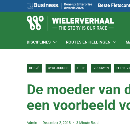
Beste Fietscon
DISCIPLINES
ROUTES EN HELLINGEN
M
BELGIË
CYCLOCROSS
ELITE
VROUWEN
ELLEN V
De moeder van 
een voorbeeld v
Admin
December 2, 2018
3 Minute Read