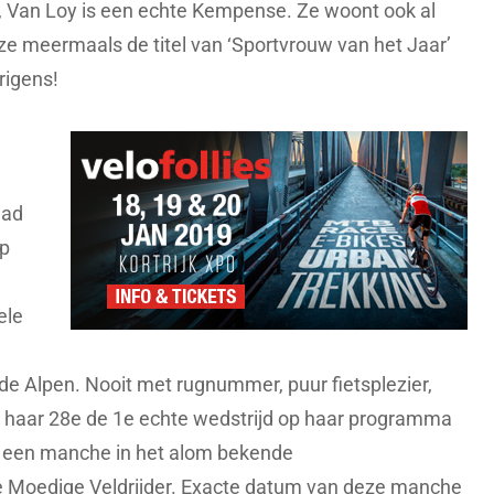
al, Van Loy is een echte Kempense. Ze woont ook al
 ze meermaals de titel van ‘Sportvrouw van het Jaar’
rigens!
had
op
ele
de Alpen. Nooit met rugnummer, puur fietsplezier,
p haar 28e de 1e echte wedstrijd op haar programma
, een manche in het alom bekende
e Moedige Veldrijder. Exacte datum van deze manche