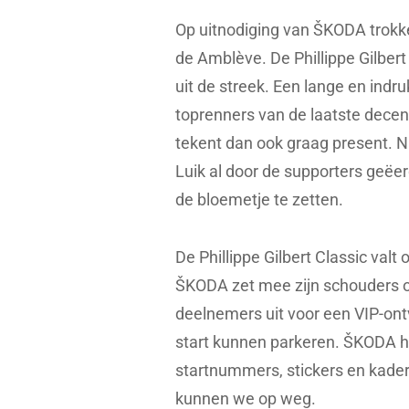
Op uitnodiging van ŠKODA trokk
de Amblève. De Phillippe Gilbert
uit de streek. Een lange en ind
toprenners van de laatste decen
tekent dan ook graag present. Na
Luik al door de supporters geëe
de bloemetje te zetten.
De Phillippe Gilbert Classic val
ŠKODA zet mee zijn schouders o
deelnemers uit voor een VIP-ontv
start kunnen parkeren. ŠKODA he
startnummers, stickers en kaderp
kunnen we op weg.