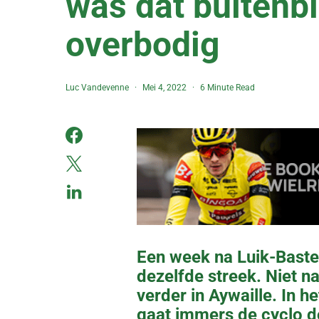
was dat buitenb
overbodig
Luc Vandevenne
Mei 4, 2022
6 Minute Read
Een week na Luik-Baste
dezelfde streek. Niet n
verder in Aywaille. In 
gaat immers de cyclo do