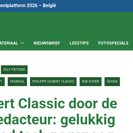
tentplatform 2026 – België
ATERIAAL
NIEUWSBRIEF
LEESTIPS
FOTOSPECIALS
ZELF FIETSEN!
NT
FAGNOUL
PHILIPPE GILBERT CLASSIC
RUE D'IZIER
ŠKODA
ert Classic door de
edacteur: gelukkig