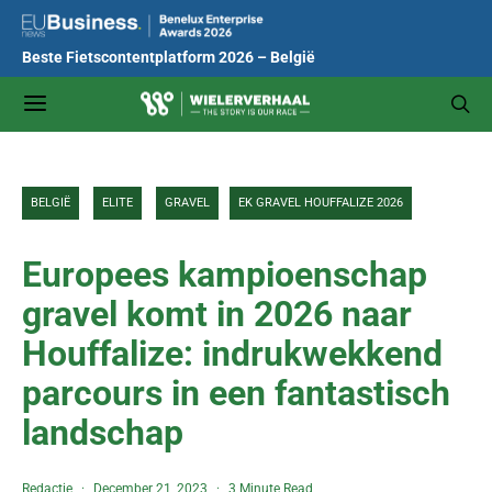
Beste Fietscontentplatform 2026 – België
BELGIË
ELITE
GRAVEL
EK GRAVEL HOUFFALIZE 2026
Europees kampioenschap
gravel komt in 2026 naar
Houffalize: indrukwekkend
parcours in een fantastisch
landschap
Redactie
December 21, 2023
3 Minute Read