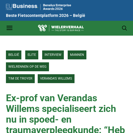
Beste Fietscontentplatform 2026 – België
BELGIË
ELITE
INTERVIEW
MANNEN
WIELRENNEN OP DE WEG
TIM DE TROYER
VERANDA'S WILLEMS
Ex-prof van Verandas
Willems specialiseert zich
nu in spoed- en
traumaverpleegkunde: “Heb