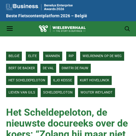
Beste Fietscontentplatform 2026 – België
BELGIË
ELITE
MANNEN
RIP
WIELRENNEN OP DE WEG
BERT DE BACKER
DE VAL
DIMITRI DE FAUW
HET SCHELDEPELOTON
ILJO KEISSE
KURT HOVELIJNCK
LIEVEN VAN GILS
SCHELDEPELOTON
WOUTER WEYLANDT
Het Scheldepeloton, de
nieuwste docureeks over de
koers: “Zolang hij maar niet