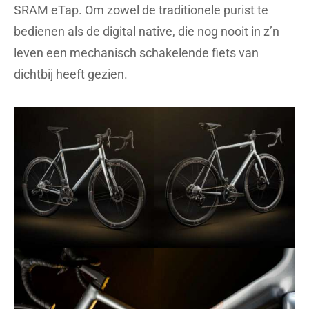
SRAM eTap. Om zowel de traditionele purist te
bedienen als de digital native, die nog nooit in z’n
leven een mechanisch schakelende fiets van
dichtbij heeft gezien.