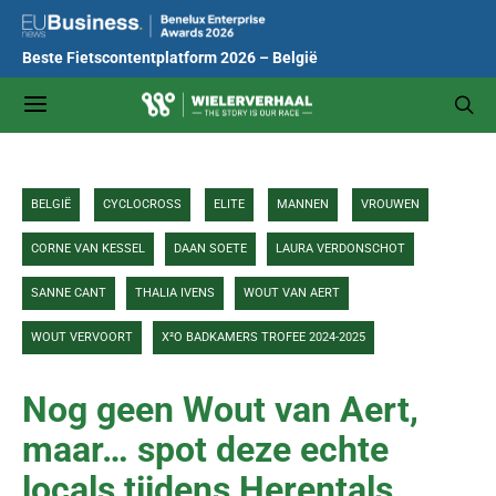
Beste Fietscontentplatform 2026 – België
BELGIË
CYCLOCROSS
ELITE
MANNEN
VROUWEN
CORNE VAN KESSEL
DAAN SOETE
LAURA VERDONSCHOT
SANNE CANT
THALIA IVENS
WOUT VAN AERT
WOUT VERVOORT
X²O BADKAMERS TROFEE 2024-2025
Nog geen Wout van Aert,
maar… spot deze echte
locals tijdens Herentals