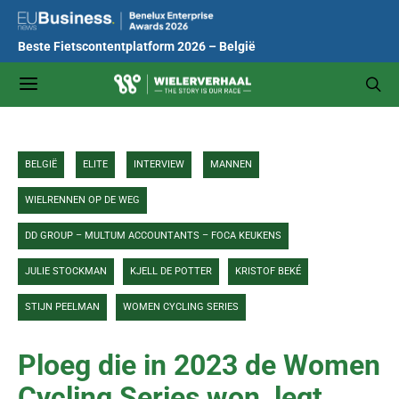
Beste Fietscontentplatform 2026 – België
BELGIË
ELITE
INTERVIEW
MANNEN
WIELRENNEN OP DE WEG
DD GROUP – MULTUM ACCOUNTANTS – FOCA KEUKENS
JULIE STOCKMAN
KJELL DE POTTER
KRISTOF BEKÉ
STIJN PEELMAN
WOMEN CYCLING SERIES
Ploeg die in 2023 de Women
Cycling Series won, legt