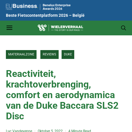
Beste Fietscontentplatform 2026 – België
MATERIAALZONE
REVIEWS
DUKE
Reactiviteit,
krachtoverbrenging,
comfort en aerodynamica
van de Duke Baccara SLS2
Disc
Luc Vandevenne
Oktober 5, 2022
4 Minute Read