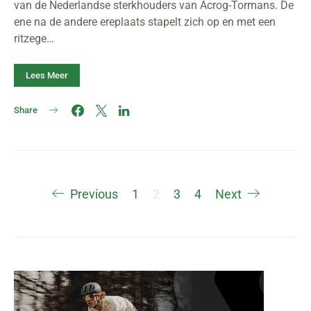
van de Nederlandse sterkhouders van Acrog-Tormans. De
ene na de andere ereplaats stapelt zich op en met een
ritzege…
Lees Meer
Share
Berichten
Previous
1
2
3
4
Next
paginering