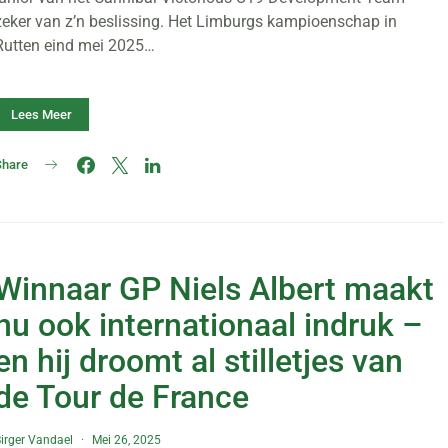
zeker van z’n beslissing. Het Limburgs kampioenschap in
Rutten eind mei 2025…
Lees Meer
Share
Winnaar GP Niels Albert maakt
nu ook internationaal indruk –
en hij droomt al stilletjes van
de Tour de France
irger Vandael
Mei 26, 2025