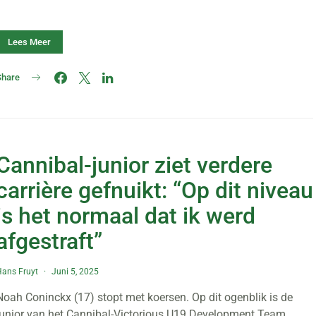
Lees Meer
Share
Cannibal-junior ziet verdere
carrière gefnuikt: “Op dit niveau
is het normaal dat ik werd
afgestraft”
ans Fruyt
Juni 5, 2025
Noah Coninckx (17) stopt met koersen. Op dit ogenblik is de
junior van het Cannibal-Victorious U19 Development Team