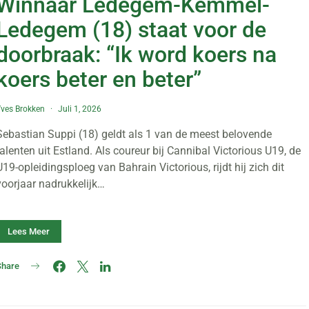
Winnaar Ledegem-Kemmel-
Ledegem (18) staat voor de
doorbraak: “Ik word koers na
koers beter en beter”
ves Brokken
Juli 1, 2026
Sebastian Suppi (18) geldt als 1 van de meest belovende
talenten uit Estland. Als coureur bij Cannibal Victorious U19, de
U19-opleidingsploeg van Bahrain Victorious, rijdt hij zich dit
voorjaar nadrukkelijk…
Lees Meer
Share