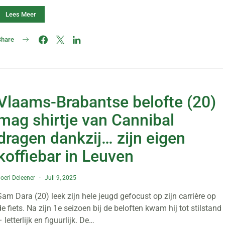
Lees Meer
Share
Vlaams-Brabantse belofte (20)
mag shirtje van Cannibal
dragen dankzij… zijn eigen
koffiebar in Leuven
oeri Deleener
Juli 9, 2025
Sam Dara (20) leek zijn hele jeugd gefocust op zijn carrière op
de fiets. Na zijn 1e seizoen bij de beloften kwam hij tot stilstand
– letterlijk en figuurlijk. De…