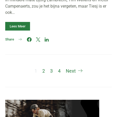
Campenaerts, zou je het bijna vergeten, maar Tiesj is er
ook…
Lees Meer
Share
Berichten
1
2
3
4
Next
paginering