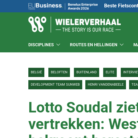
Beste Fietscon
DISCIPLINES
ROUTES EN HELLINGEN
M
BELGIË
BELOFTEN
BUITENLAND
ELITE
INTERVI
DEVELOPMENT TEAM SUNWEB
HENRI VANDENABEELE
TE
Lotto Soudal zie
vertrekken: We