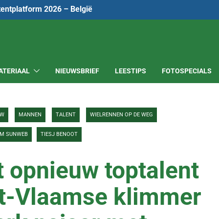
tentplatform 2026 – België
ATERIAAL
NIEUWSBRIEF
LEESTIPS
FOTOSPECIALS
EW
MANNEN
TALENT
WIELRENNEN OP DE WEG
AM SUNWEB
TIESJ BENOOT
t opnieuw toptalent
st-Vlaamse klimmer