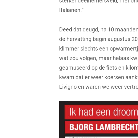
sterker deelnemersveld, met on
Italianen.”
Deed dat deugd, na 10 maanden 
de hervatting begin augustus 20
klimmer slechts een opwarmertj
wat zou volgen, maar helaas kwa
geamuseerd op de fiets en kilome
kwam dat er weer koersen aank
Livigno en waren we weer vertr