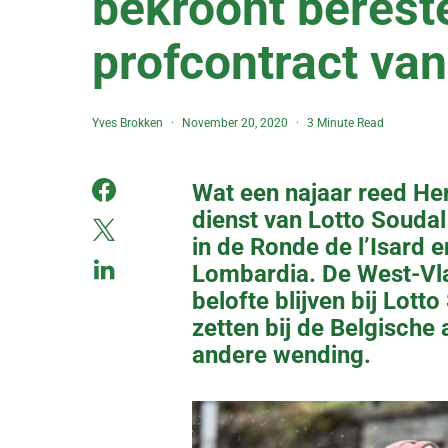
bekroont berest
profcontract van
Yves Brokken
November 20, 2020
3 Minute Read
Wat een najaar reed He
dienst van Lotto Soudal
in de Ronde de l’Isard e
Lombardia. De West-Vla
belofte blijven bij Lott
zetten bij de Belgisch
andere wending.