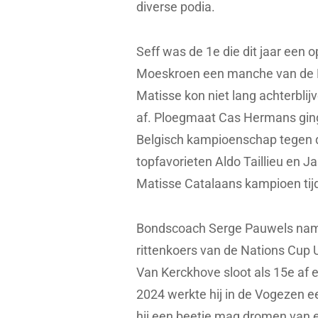
diverse podia.
Seff was de 1e die dit jaar een o
Moeskroen een manche van de B
Matisse kon niet lang achterblijve
af. Ploegmaat Cas Hermans ging 
Belgisch kampioenschap tegen d
topfavorieten Aldo Taillieu en J
Matisse Catalaans kampioen tijd
Bondscoach Serge Pauwels nam 
rittenkoers van de Nations Cup
Van Kerckhove sloot als 15e af e
2024 werkte hij in de Vogezen e
hij een beetje mag dromen van 