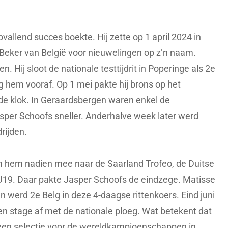
pvallend succes boekte. Hij zette op 1 april 2024 in
eker van België voor nieuwelingen op z’n naam.
n. Hij sloot de nationale testtijdrit in Poperinge als 2e
hem vooraf. Op 1 mei pakte hij brons op het
e klok. In Geraardsbergen waren enkel de
asper Schoofs sneller. Anderhalve week later werd
rijden.
hem nadien mee naar de Saarland Trofeo, de Duitse
 U19. Daar pakte Jasper Schoofs de eindzege. Matisse
n werd 2e Belg in deze 4-daagse rittenkoers. Eind juni
en stage af met de nationale ploeg. Wat betekent dat
een selectie voor de wereldkampioenschappen in