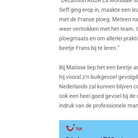
“Decathlon AG2R La Mondiale schr
Seff ging erop in, maakte een le
met de Franse ploeg. Meteen na
weer vertrokken met het team. 
ploegmaats en om allerlei prakti
beetje Frans bij te leren.”
Bij Matisse liep het een beetje a
hij vooral z’n buikgevoel gevolg
Nederlands zal kunnen blijven c
ook een heel goed gevoel bij d
indruk van de professionele man