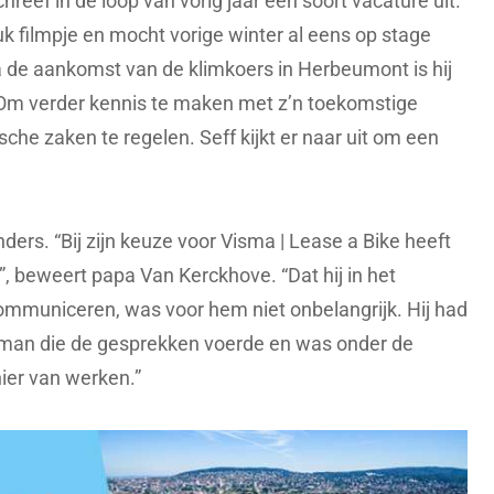
eef in de loop van vorig jaar een soort vacature uit.
uk filmpje en mocht vorige winter al eens op stage
 de aankomst van de klimkoers in Herbeumont is hij
Om verder kennis te maken met z’n toekomstige
sche zaken te regelen. Seff kijkt er naar uit om een
nders. “Bij zijn keuze voor Visma | Lease a Bike heeft
d”, beweert papa Van Kerckhove. “Dat hij in het
ommuniceren, was voor hem niet onbelangrijk. Hij had
e man die de gesprekken voerde en was onder de
ier van werken.”