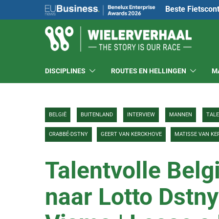
Beste Fietscon
DISCIPLINES
ROUTES EN HELLINGEN
M
BELGIË
BUITENLAND
INTERVIEW
MANNEN
TAL
CRABBÉ-DSTNY
GEERT VAN KERCKHOVE
MATISSE VAN K
Talentvolle Belg
naar Lotto Dstny