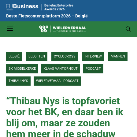
Beste Fietscontentplatform 2026 – België
BELGIË
BELOFTEN
CYCLOCROSS
INTERVIEW
MANNEN
BK MIDDELKERKE
KLAAS VANTORNOUT
PODCAST
THIBAU NYS
WIELERVERHAAL PODCAST
“Thibau Nys is topfavoriet
voor het BK, en daar ben ik
blij om, maar ze zouden
hem meer in de schaduw