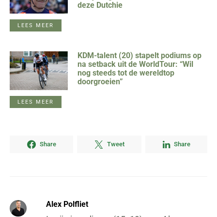
deze Dutchie
LEES MEER
KDM-talent (20) stapelt podiums op
na setback uit de WorldTour: “Wil
nog steeds tot de wereldtop
doorgroeien”
LEES MEER
Share
Tweet
Share
Alex Polfliet