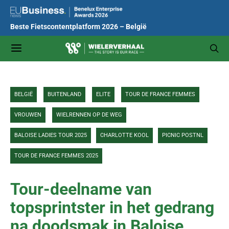
Beste Fietscontentplatform 2026 – België
BELGIË
BUITENLAND
ELITE
TOUR DE FRANCE FEMMES
VROUWEN
WIELRENNEN OP DE WEG
BALOISE LADIES TOUR 2025
CHARLOTTE KOOL
PICNIC POSTNL
TOUR DE FRANCE FEMMES 2025
Tour-deelname van
topsprintster in het gedrang
na doodsmak in Baloise