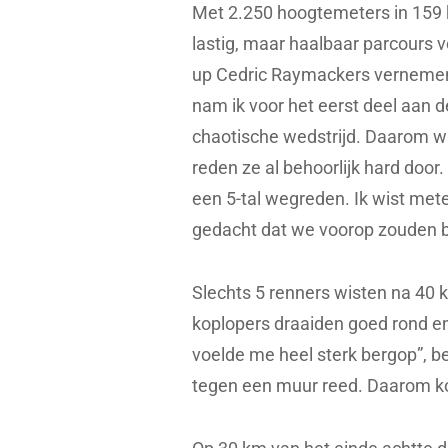
Met 2.250 hoogtemeters in 159 
lastig, maar haalbaar parcours
up Cedric Raymackers vernemen w
nam ik voor het eerst deel aan de
chaotische wedstrijd. Daarom wi
reden ze al behoorlijk hard doo
een 5-tal wegreden. Ik wist met
gedacht dat we voorop zouden bl
Slechts 5 renners wisten na 40 
koplopers draaiden goed rond en
voelde me heel sterk bergop”, bes
tegen een muur reed. Daarom koo