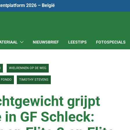
tentplatform 2026 – België
ATERIAAL
NIEUWSBRIEF
LEESTIPS
FOTOSPECIALS
N
WIELRENNEN OP DE WEG
 FONDO
TIMOTHY STEVENS
chtgewicht grijpt
 in GF Schleck: