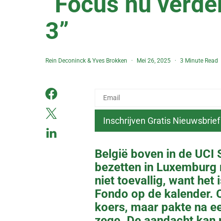
“Focus nu verder 
3”
Rein Deconinck
&
Yves Brokken
Mei 26, 2025
3 Minute Read
België boven in de UCI
bezetten in Luxemburg m
niet toevallig, want het
Fondo op de kalender.
koers, maar pakte na ee
zege. De aandacht kan