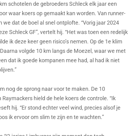
km schotelen de gebroeders Schleck elk jaar een
 voor waar koers op gemaakt kan worden. Van runner-
e dat de boel al snel ontplofte. “Vorig jaar 2024
ze Schleck GF”, vertelt hij. “Het was toen een redelijk
lde ik deze keer geen risico’s nemen. Op de 1e klim
r. Daarna volgde 10 km langs de Moezel, waar we met
een dat ik goede kompanen mee had, al had ik niet
ijven.”
km nog de sprong naar voor te maken. De 10
 Raymackers hield de hele koers de controle. “Ik
eft hij. “Er stond echter veel wind, precies alsof je
s ik ervoor om slim te zijn en te wachten.”