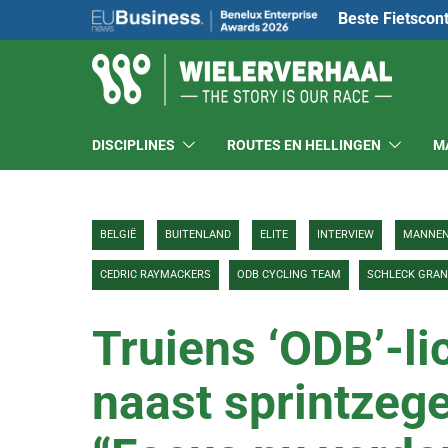
Beste Fietscon
DISCIPLINES
ROUTES EN HELLINGEN
M
BELGIË
BUITENLAND
ELITE
INTERVIEW
MANNE
CEDRIC RAYMACKERS
ODB CYCLING TEAM
SCHLECK GRAN
Truiens ‘ODB’-li
naast sprintzege