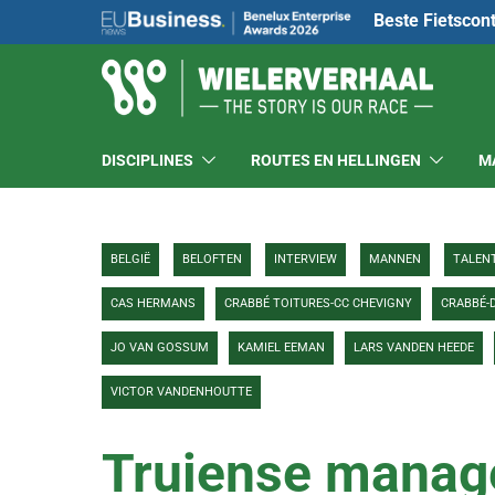
Beste Fietscon
DISCIPLINES
ROUTES EN HELLINGEN
M
BELGIË
BELOFTEN
INTERVIEW
MANNEN
TALEN
CAS HERMANS
CRABBÉ TOITURES-CC CHEVIGNY
CRABBÉ-
JO VAN GOSSUM
KAMIEL EEMAN
LARS VANDEN HEEDE
VICTOR VANDENHOUTTE
Truiense manag