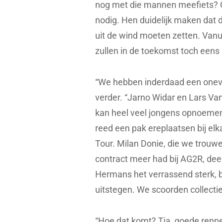
nog met die mannen meefiets? O
nodig. Hen duidelijk maken dat d
uit de wind moeten zetten. Vanu
zullen in de toekomst toch eens
“We hebben inderdaad een oneve
verder. “Jarno Widar en Lars V
kan heel veel jongens opnoemen
reed een pak ereplaatsen bij el
Tour. Milan Donie, die we trouw
contract meer had bij AG2R, dee
Hermans het verrassend sterk, bij
uitstegen. We scoorden collectie
“Hoe dat komt? Tja, goede renne