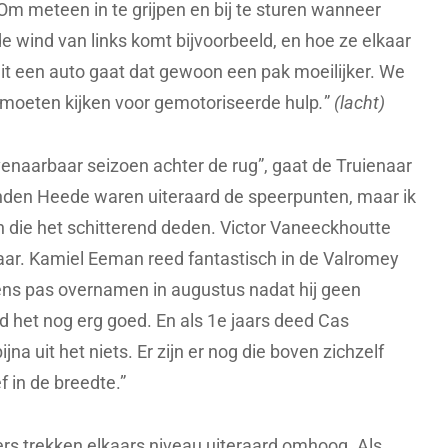
m meteen in te grijpen en bij te sturen wanneer
e wind van links komt bijvoorbeeld, en hoe ze elkaar
it een auto gaat dat gewoon een pak moeilijker. We
 moeten kijken voor gemotoriseerde hulp
.
”
(lacht)
naarbaar seizoen achter de rug”, gaat de Truienaar
anden Heede waren uiteraard de speerpunten, maar ik
 die het schitterend deden. Victor Vaneeckhoutte
kaar. Kamiel Eeman reed fantastisch in de Valromey
ens pas overnamen in augustus nadat hij geen
d het nog erg goed. En als 1e jaars deed Cas
na uit het niets. Er zijn er nog die boven zichzelf
f in de breedte.”
rs trekken elkaars niveau uiteraard omhoog. Als