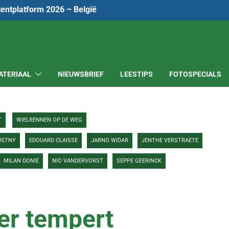
tentplatform 2026 – België
ATERIAAL
NIEUWSBRIEF
LEESTIPS
FOTOSPECIALS
T
WIELRENNEN OP DE WEG
DSTNY
EDOUARD CLAISSE
JARNO WIDAR
JENTHE VERSTRAETE
MILAN DONIE
NIO VANDERVORST
SEPPE GEERINCK
er tempert