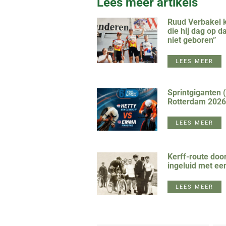
Lees meer artikels
Ruud Verbakel k
die hij dag op d
niet geboren”
LEES MEER
Sprintgiganten 
Rotterdam 2026
LEES MEER
Kerff-route doo
ingeluid met ee
LEES MEER