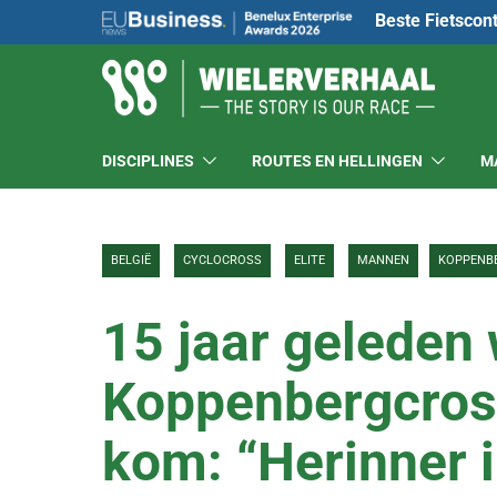
Beste Fietscon
DISCIPLINES
ROUTES EN HELLINGEN
M
BELGIË
CYCLOCROSS
ELITE
MANNEN
KOPPENB
15 jaar geleden
Koppenbergcross
kom: “Herinner 