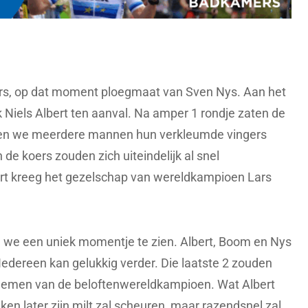
rs, op dat moment ploegmaat van Sven Nys. Aan het
 Niels Albert ten aanval. Na amper 1 rondje zaten de
zagen we meerdere mannen hun verkleumde vingers
de koers zouden zich uiteindelijk al snel
ert kreeg het gezelschap van wereldkampioen Lars
n we een uniek momentje te zien. Albert, Boom en Nys
. Iedereen kan gelukkig verder. Die laatste 2 zouden
d nemen van de beloftenwereldkampioen. Wat Albert
eken later zijn milt zal scheuren, maar razendsnel zal