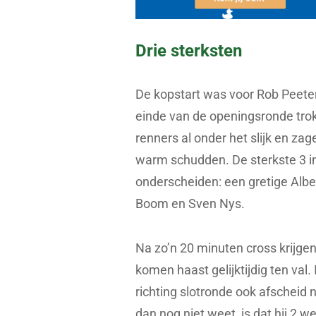
Drie sterksten
De kopstart was voor Rob Peete
einde van de openingsronde trok
renners al onder het slijk en 
warm schudden. De sterkste 3 in 
onderscheiden: een gretige Alb
Boom en Sven Nys.
Na zo’n 20 minuten cross krijge
komen haast gelijktijdig ten val
richting slotronde ook afschei
dan nog niet weet, is dat hij 2 w