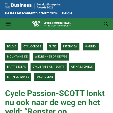
Beste Fietscontentplatform 2026 – België
BELGIË
CYCLOCROSS
ELITE
INTERVIEW
MANNEN
MOUNTAINBIKE
WIELRENNEN OP DE WEG
BRITT SEGERS
CYCLE PASSION - SCOTT
GITHA MICHIELS
MATHIJS WUYTS
PASCAL LION
Cycle Passion-SCOTT lonkt
nu ook naar de weg en het
veld: “Renster op