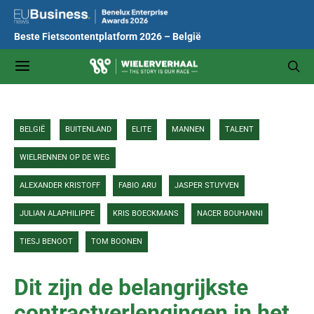
Beste Fietscontentplatform 2026 – België
BELGIË
BUITENLAND
ELITE
MANNEN
TALENT
WIELRENNEN OP DE WEG
ALEXANDER KRISTOFF
FABIO ARU
JASPER STUYVEN
JULIAN ALAPHILIPPE
KRIS BOECKMANS
NACER BOUHANNI
TIESJ BENOOT
TOM BOONEN
Dit zijn de belangrijkste
contractverlengingen in het