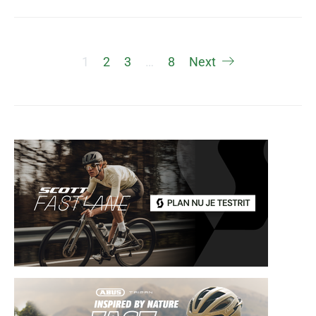
Berichten
1
2
3
…
8
Next
paginering