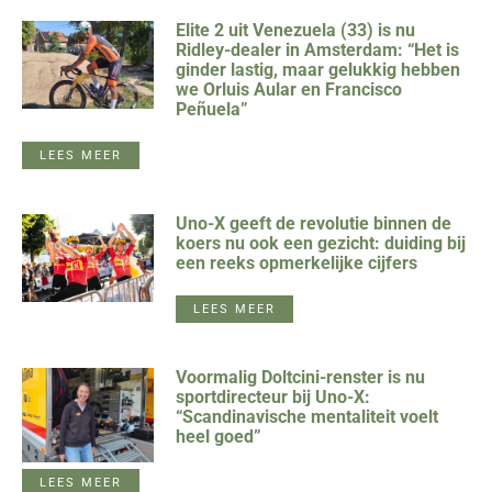
Elite 2 uit Venezuela (33) is nu
Ridley-dealer in Amsterdam: “Het is
ginder lastig, maar gelukkig hebben
we Orluis Aular en Francisco
Peñuela”
LEES MEER
Uno-X geeft de revolutie binnen de
koers nu ook een gezicht: duiding bij
een reeks opmerkelijke cijfers
LEES MEER
Voormalig Doltcini-renster is nu
sportdirecteur bij Uno-X:
“Scandinavische mentaliteit voelt
heel goed”
LEES MEER