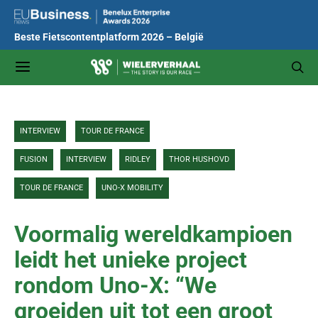
Beste Fietscontentplatform 2026 – België
INTERVIEW
TOUR DE FRANCE
FUSION
INTERVIEW
RIDLEY
THOR HUSHOVD
TOUR DE FRANCE
UNO-X MOBILITY
Voormalig wereldkampioen
leidt het unieke project
rondom Uno-X: “We
groeiden uit tot een groot