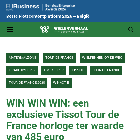
Beste Fietscontentplatform 2026 – België
MATERIAALZONE
TOUR DE FRANCE
WIELRENNEN OP DE WEG
T-RACE CYCLING
TIMEKEEPER
TISSOT
TOUR DE FRANCE
TOUR DE FRANCE 2020
WINACTIE
WIN WIN WIN: een
exclusieve Tissot Tour de
France horloge ter waarde
van 485 euro